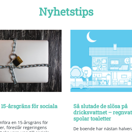
Nyhetstips
 15-årsgräns för sociala
Så slutade de slösa på
dricksvattnet – regnva
spolar toaletter
införa en 15-årsgräns för
er, föreslår regeringens
De boende har nästan halvera