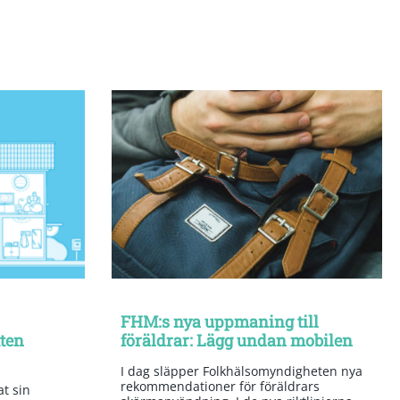
FHM:s nya uppmaning till
tten
föräldrar: Lägg undan mobilen
I dag släpper Folkhälsomyndigheten nya
rekommendationer för föräldrars
t sin