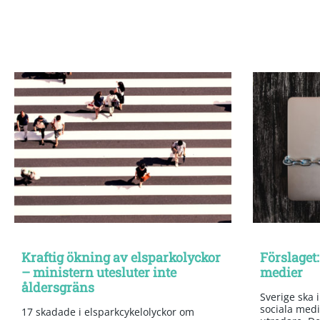
Kraftig ökning av elsparkolyckor
Förslaget:
– ministern utesluter inte
medier
åldersgräns
Sverige ska 
sociala medi
17 skadade i elsparkcykelolyckor om