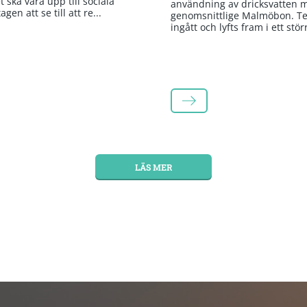
 ska vara upp till sociala
användning av dricksvatten 
gen att se till att re...
genomsnittlige Malmöbon. Te
ingått och lyfts fram i ett stör
LÄS MER
LÄS MER