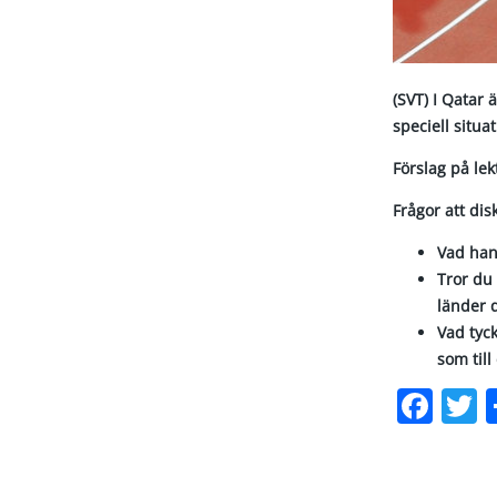
(SVT) I Qatar 
speciell situa
Förslag på le
Frågor att dis
Vad han
Tror du 
länder 
Vad tyck
som till
Fac
T