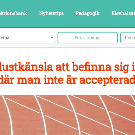
ektionsbank
Nyhetstips
Pedagogik
Elevhälsa
Tema
lustkänsla att befinna sig i
där man inte är accepterad