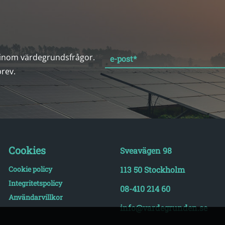
 inom värdegrundsfrågor.
e-post
*
brev.
Cookies
Sveavägen 98
Cookie policy
113 50 Stockholm
Integritetspolicy
08-410 214 60
Användarvillkor
info@vardegrunden.se