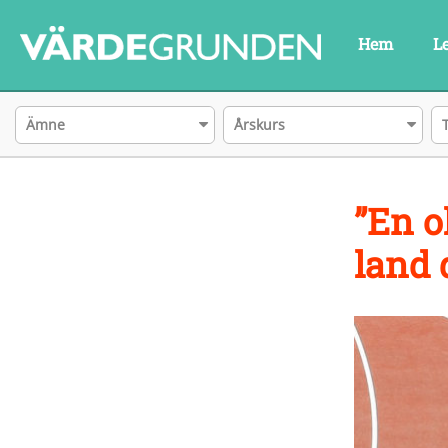
Hem
L
Ämne
Årskurs
”En o
land 