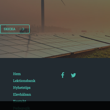
Hem
Lektionsbank
Nyhetstips
Elevhälsan
Kontakt
Pedagogik