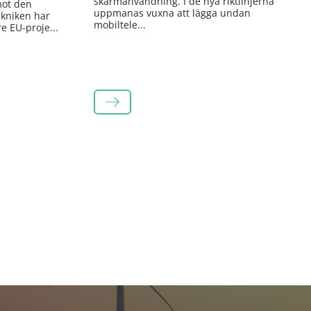
skärmanvändning. I de nya riktlinjerna
mot den
uppmanas vuxna att lägga undan
kniken har
mobiltele...
re EU-proje...
LÄS MER