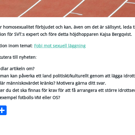
är homosexualitet förbjudet och kan, även om det är sällsynt, leda t
tion för SVT:s expert och före detta höjdhopparen Kajsa Bergqvist.
ktion inom temat
:
Fobi mot sexuell läggning
kutera till nyheten
:
dlar artikeln om?
man kan påverka ett land politiskt/kulturellt genom att lägga idro
där människovärdet kränks? Motivera gärna ditt svar.
er du det ska finnas för krav för att få arrangera ett större idrott
 exempel fotbolls-VM eller OS?
ebook
witter
Dela