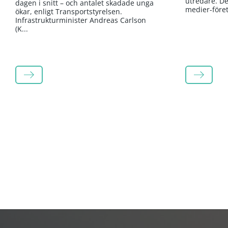
utredare. Det
dagen i snitt – och antalet skadade unga
medier-företa
ökar, enligt Transportstyrelsen.
Infrastrukturminister Andreas Carlson
(K...
LÄS MER
LÄS MER