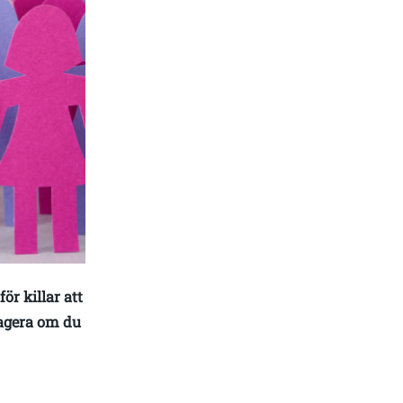
ör killar att
 agera om du