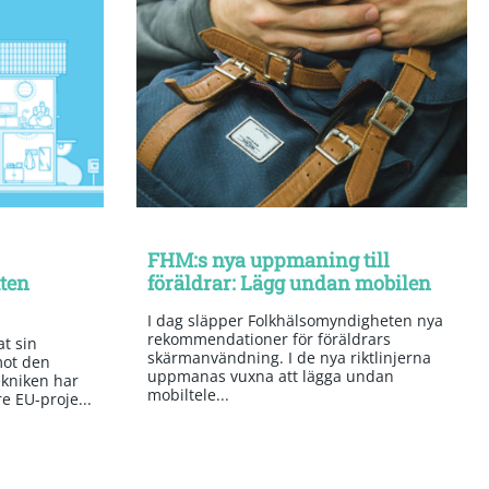
FHM:s nya uppmaning till
tten
föräldrar: Lägg undan mobilen
I dag släpper Folkhälsomyndigheten nya
rekommendationer för föräldrars
t sin
skärmanvändning. I de nya riktlinjerna
mot den
uppmanas vuxna att lägga undan
kniken har
mobiltele...
re EU-proje...