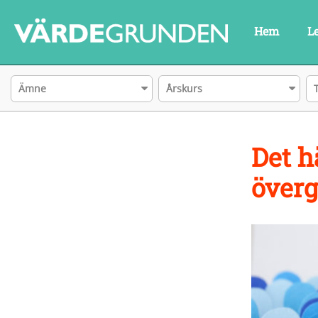
Hem
L
Ämne
Årskurs
Det h
överg