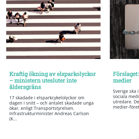
Kraftig ökning av elsparkolyckor
Förslaget:
– ministern utesluter inte
medier
åldersgräns
Sverige ska 
sociala medi
17 skadade i elsparkcykelolyckor om
utredare. Det
dagen i snitt – och antalet skadade unga
medier-företa
ökar, enligt Transportstyrelsen.
Infrastrukturminister Andreas Carlson
(K...