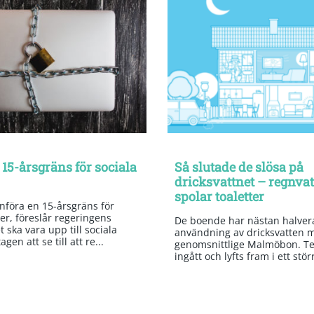
 15-årsgräns för sociala
Så slutade de slösa på
dricksvattnet – regnva
spolar toaletter
införa en 15-årsgräns för
er, föreslår regeringens
De boende har nästan halvera
 ska vara upp till sociala
användning av dricksvatten 
gen att se till att re...
genomsnittlige Malmöbon. Te
ingått och lyfts fram i ett stör