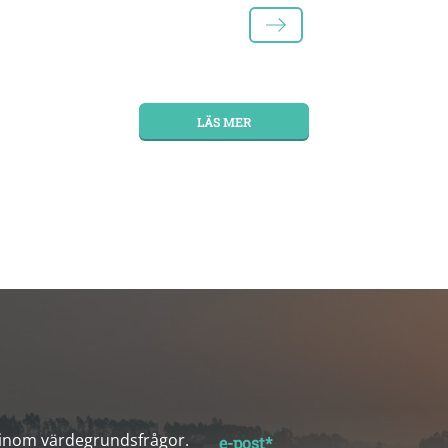
LÄS MER
LÄS MER
 inom värdegrundsfrågor.
e-post
*