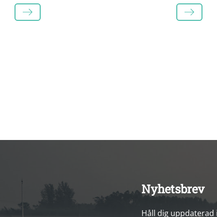
LÄS MER
LÄS MER
Nyhetsbrev
Håll dig uppdaterad