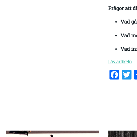
Frågor att d
Vad gå
Vad me
Vad in
Läs artikeln
Fac
T