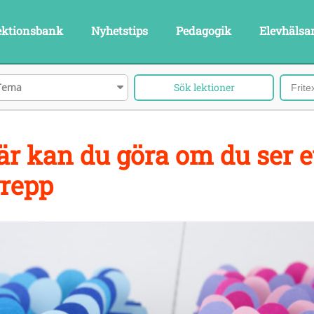
ektionsbank
Nyhetstips
Pedagogik
Elevhälsa
Tema
är kan du göra om du ser e
repp