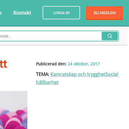
n
Kontakt
LOGGA IN
BLI MEDLEM
tt
Publicerad den:
24 oktober, 2017
TEMA:
Kamratskap och trygghet
Social
hållbarhet