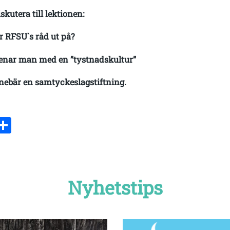
iskutera till lektionen:
r RFSU`s råd ut på?
nar man med en ”tystnadskultur”
nebär en samtyckeslagstiftning.
ebook
witter
Dela
Nyhetstips