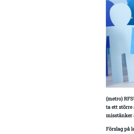
(metro) RFSU
ta ett stör
misstänker 
Förslag på 