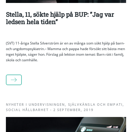
Stella, 11, sökte hjälp på BUP: ”Jag var
ledsen hela tiden”
(SVT) 11-åriga Stella Silverström är en av många som sökt hjälp på barn-
och ungdomspsykiatrin.– Mamma och pappa hade försökt sitt bästa men
inget hjälpte, säger hon. Förslag på lektion inom temat: Barn rätt i familj,
skola och samhälle.
LÄS MER
NYHETER I UNDERVISNINGEN
,
SJÄLVKÄNSLA OCH EMPATI
,
SOCIAL HÅLLBARHET
-
2 SEPTEMBER, 2019