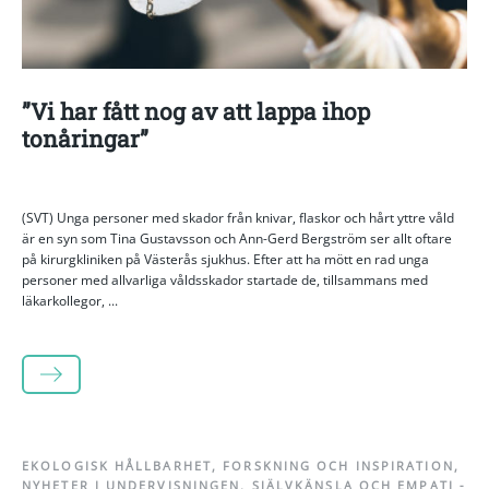
”Vi har fått nog av att lappa ihop
tonåringar”
(SVT) Unga personer med skador från knivar, flaskor och hårt yttre våld
är en syn som Tina Gustavsson och Ann-Gerd Bergström ser allt oftare
på kirurgkliniken på Västerås sjukhus. Efter att ha mött en rad unga
personer med allvarliga våldsskador startade de, tillsammans med
läkarkollegor, ...
LÄS MER
EKOLOGISK HÅLLBARHET
,
FORSKNING OCH INSPIRATION
,
NYHETER I UNDERVISNINGEN
,
SJÄLVKÄNSLA OCH EMPATI
-