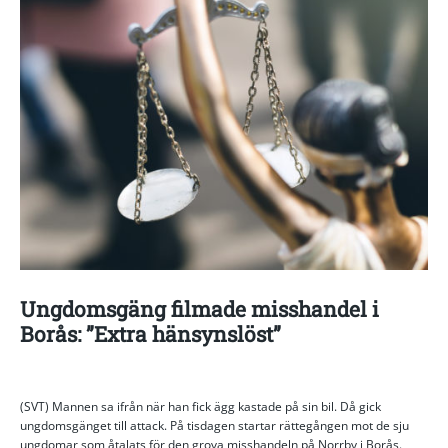
Ungdomsgäng filmade misshandel i
Borås: ”Extra hänsynslöst”
(SVT) Mannen sa ifrån när han fick ägg kastade på sin bil. Då gick
ungdomsgänget till attack. På tisdagen startar rättegången mot de sju
ungdomar som åtalats för den grova misshandeln på Norrby i Borås.