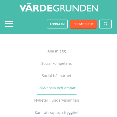
LOGGA IN
BLI MEDLEM
Alla inlägg
Social kompetens
Social hållbarhet
Självkänsla och empati
Nyheter i undervisningen
Kamratskap och trygghet