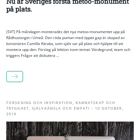
Nu är Sveriges första metoo-monument
på plats.
(SVT) På måndagen monterades det nya metoo-monumentet upp på
Rådhustorget i Umeå. Den röda puman med öppet gap är skapad av
konstnären Camilla Akraka, som själv var på plats och hjälpte till att
montera upp den. Förslag på lektion inom temat: Värdegrund, team och
triggers Frågor att diskutera ...
LÄS MER
FORSKNING OCH INSPIRATION
,
KAMRATSKAP OCH
TRYGGHET
,
SJÄLVKÄNSLA OCH EMPATI
-
10 OKTOBER,
2019