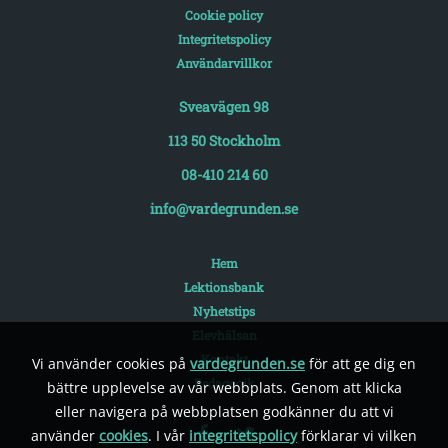
Cookie policy
Integritetspolicy
Användarvillkor
Sveavägen 98
113 50 Stockholm
08-410 214 60
info@vardegrunden.se
Hem
Lektionsbank
Nyhetstips
Elevhälsan
Kontakt
Vi använder cookies på
vardegrunden.se
för att ge dig en
Pedagogik
bättre upplevelse av vår webbplats. Genom att klicka
eller navigera på webbplatsen godkänner du att vi
använder
cookies
. I vår
integritetspolicy
förklarar vi vilken