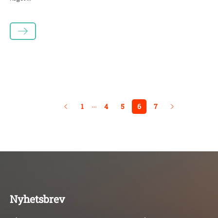
LÄS MER
…
1
4
5
6
7
Nyhetsbrev