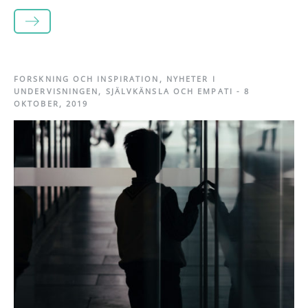
LÄS MER
FORSKNING OCH INSPIRATION
,
NYHETER I
UNDERVISNINGEN
,
SJÄLVKÄNSLA OCH EMPATI
-
8
OKTOBER, 2019