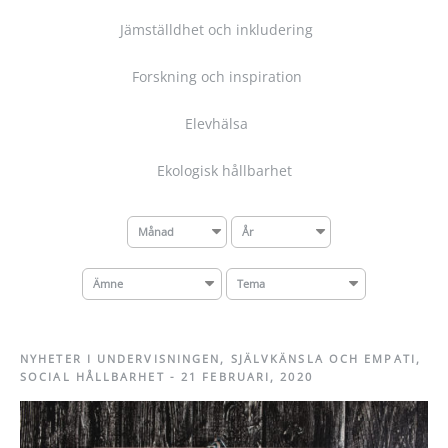
Jämställdhet och inkludering
Forskning och inspiration
Elevhälsa
Ekologisk hållbarhet
Månad
År
Ämne
Tema
NYHETER I UNDERVISNINGEN
,
SJÄLVKÄNSLA OCH EMPATI
,
SOCIAL HÅLLBARHET
-
21 FEBRUARI, 2020