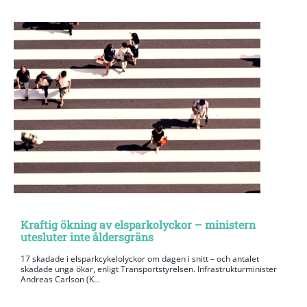
Kraftig ökning av elsparkolyckor – ministern
utesluter inte åldersgräns
17 skadade i elsparkcykelolyckor om dagen i snitt – och antalet
skadade unga ökar, enligt Transportstyrelsen. Infrastrukturminister
Andreas Carlson (K...