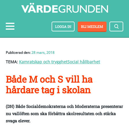
LOGGA IN
BLI MEDLEM
Publicerad den:
28 mars, 2018
TEMA:
Kamratskap och trygghet
Social hållbarhet
Både M och S vill ha
hårdare tag i skolan
(DN) Både Socialdemokraterna och Moderaterna presenterar
nu vallöften som ska förbättra skolresultaten och stärka
svaga elever.