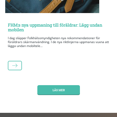
FHM:s nya uppmaning till föräldrar: Lägg undan
mobilen
I dag släpper Folkhälsomyndigheten nya rekommendationer för
föräldrars skärmanvändning. I de nya riktlinjerna uppmanas vuxna att
lägga undan mobiltele...
LÄS MER
LÄS MER