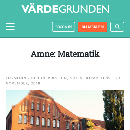
LOGGA IN
BLI MEDLEM
amne: Matematik
FORSKNING OCH INSPIRATION
,
SOCIAL KOMPETENS
-
29
NOVEMBER, 2018