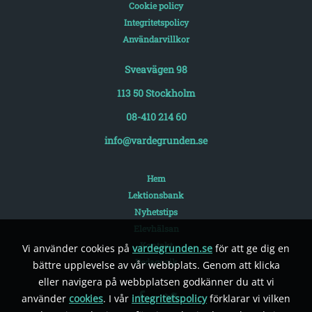
Cookie policy
Integritetspolicy
Användarvillkor
Sveavägen 98
113 50 Stockholm
08-410 214 60
info@vardegrunden.se
Hem
Lektionsbank
Nyhetstips
Elevhälsan
Kontakt
Vi använder cookies på
vardegrunden.se
för att ge dig en
Pedagogik
bättre upplevelse av vår webbplats. Genom att klicka
eller navigera på webbplatsen godkänner du att vi
använder
cookies
. I vår
integritetspolicy
förklarar vi vilken