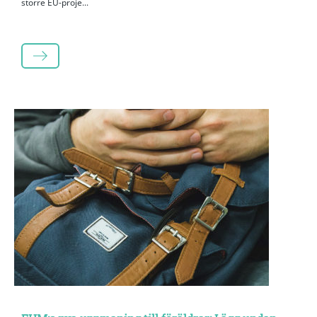
större EU-proje...
LÄS MER