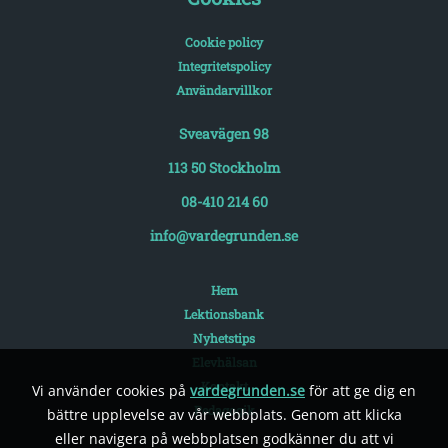
Cookie policy
Integritetspolicy
Användarvillkor
Sveavägen 98
113 50 Stockholm
08-410 214 60
info@vardegrunden.se
Hem
Lektionsbank
Nyhetstips
Elevhälsan
Kontakt
Vi använder cookies på
vardegrunden.se
för att ge dig en
Pedagogik
bättre upplevelse av vår webbplats. Genom att klicka
eller navigera på webbplatsen godkänner du att vi