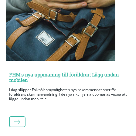
FHM:s nya uppmaning till föräldrar: Lägg undan
mobilen
I dag släpper Folkhälsomyndigheten nya rekommendationer för
föräldrars skärmanvändning. I de nya riktlinjerna uppmanas vuxna att
lägga undan mobiltele...
LÄS MER