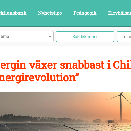
ektionsbank
Nyhetstips
Pedagogik
Elevhälsa
Tema
ergin växer snabbast i Chi
nergirevolution”