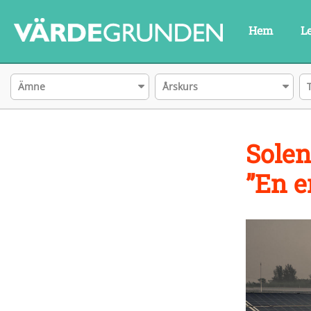
Hem
L
Ämne
Årskurs
Solen
”En e