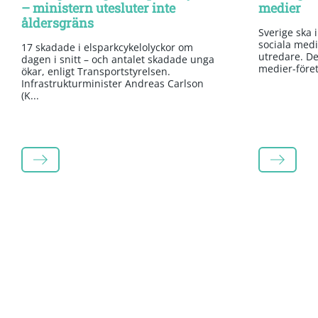
– ministern utesluter inte
medier
åldersgräns
Sverige ska 
sociala medi
17 skadade i elsparkcykelolyckor om
utredare. Det
dagen i snitt – och antalet skadade unga
medier-företa
ökar, enligt Transportstyrelsen.
Infrastrukturminister Andreas Carlson
(K...
LÄS MER
LÄS MER