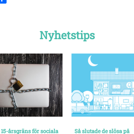
Nyhetstips
 15-årsgräns för sociala
Så slutade de slösa på