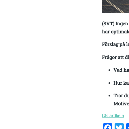
(SVT) Ingen 
har optimala
Förslag på 
Frågor att d
Vad ha
Hur kan
Tror du
Motiver
Läs artikeln
Fac
T