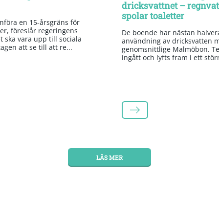
dricksvattnet – regnva
spolar toaletter
införa en 15-årsgräns för
er, föreslår regeringens
De boende har nästan halvera
 ska vara upp till sociala
användning av dricksvatten 
gen att se till att re...
genomsnittlige Malmöbon. Te
ingått och lyfts fram i ett stör
LÄS MER
LÄS MER