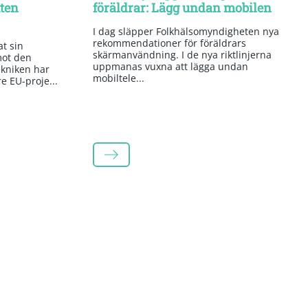
tten
föräldrar: Lägg undan mobilen
I dag släpper Folkhälsomyndigheten nya
rekommendationer för föräldrars
t sin
skärmanvändning. I de nya riktlinjerna
mot den
uppmanas vuxna att lägga undan
kniken har
mobiltele...
re EU-proje...
LÄS MER