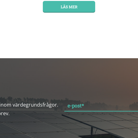
LÄS MER
 inom värdegrundsfrågor.
e-post
*
brev.