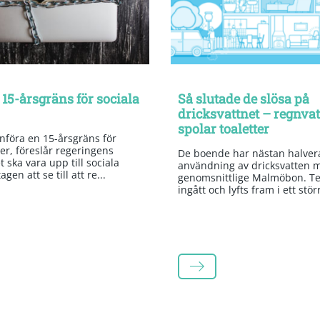
 15-årsgräns för sociala
Så slutade de slösa på
dricksvattnet – regnva
spolar toaletter
införa en 15-årsgräns för
er, föreslår regeringens
De boende har nästan halvera
 ska vara upp till sociala
användning av dricksvatten 
gen att se till att re...
genomsnittlige Malmöbon. Te
ingått och lyfts fram i ett stör
LÄS MER