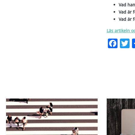
Vad han
Vad är f
Vad är 
Läs artikeln o
Fac
T