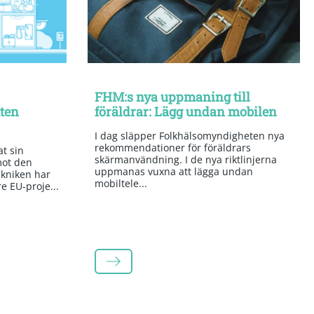
FHM:s nya uppmaning till
tten
föräldrar: Lägg undan mobilen
I dag släpper Folkhälsomyndigheten nya
rekommendationer för föräldrars
t sin
skärmanvändning. I de nya riktlinjerna
mot den
uppmanas vuxna att lägga undan
kniken har
mobiltele...
re EU-proje...
LÄS MER