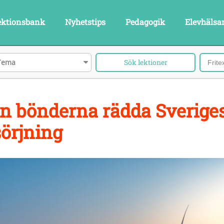
ektionsbank
Nyhetstips
Pedagogik
Elevhälsa
Tema
n bönderna rädda Sverige
sörjning