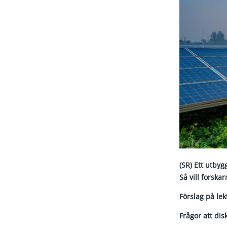
(SR) Ett utbyg
Så vill forska
Förslag på le
Frågor att dis