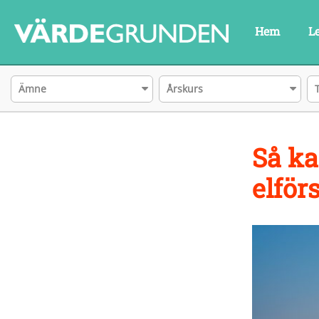
Hem
L
Ämne
Årskurs
Så ka
elför