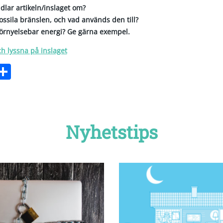
dlar artikeln/inslaget om?
ossila bränslen, och vad används den till?
förnyelsebar energi?
Ge gärna exempel.
ch lyssna på inslaget
ebook
witter
Dela
Nyhetstips