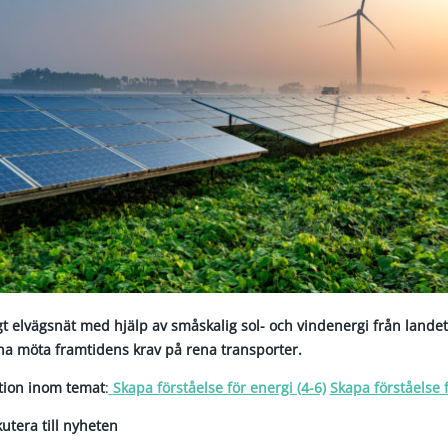
gt elvägsnät med hjälp av småskalig sol- och vindenergi från landet
rna möta framtidens krav på rena transporter.
ktion inom temat
:
Skapa förståelse för energi (4-6)
Skapa förståelse f
kutera till nyheten