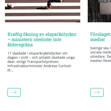
Kraftig ökning av elsparkolyckor
Förslaget:
– ministern utesluter inte
medier
åldersgräns
Sverige ska 
sociala medi
17 skadade i elsparkcykelolyckor om
utredare. Det
dagen i snitt – och antalet skadade unga
medier-företa
ökar, enligt Transportstyrelsen.
Infrastrukturminister Andreas Carlson
(K...
LÄS MER
LÄS MER