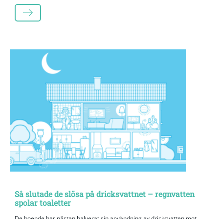
LÄS MER
Så slutade de slösa på dricksvattnet – regnvatten
spolar toaletter
De boende har nästan halverat sin användning av dricksvatten mot