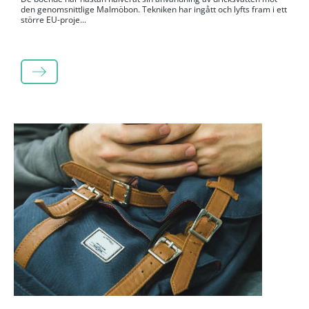
den genomsnittlige Malmöbon. Tekniken har ingått och lyfts fram i ett
större EU-proje...
LÄS MER