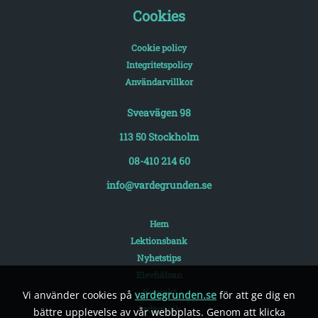
Cookies
Cookie policy
Integritetspolicy
Användarvillkor
Sveavägen 98
113 50 Stockholm
08-410 214 60
info@vardegrunden.se
Hem
Lektionsbank
Nyhetstips
Elevhälsan
Kontakt
Vi använder cookies på
vardegrunden.se
för att ge dig en
Pedagogik
bättre upplevelse av vår webbplats. Genom att klicka