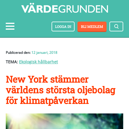
LOGGA IN
BLI MEDLEM
Publicerad den:
12 januari, 2018
TEMA:
Ekologisk hållbarhet
New York stämmer
världens största oljebolag
för klimatpåverkan