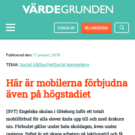
LOGGA IN
BLI MEDLEM
Publicerad den:
11 januari, 2018
TEMA:
Social hållbarhet
Social kompetens
Här är mobilerna förbjudna
även på högstadiet
(SVT) Engelska skolan i Göteborg inför ett totalt
mobilförbud för alla elever ända upp till och med årskurs
nio. Förbudet gäller under hela skoldagen, även under
rasterna. Syftet är att skapa arbetsro på lektionstid och få