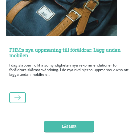
FHM:s nya uppmaning till föräldrar: Lägg undan
mobilen
I dag släpper Folkhälsomyndigheten nya rekommendationer för
föräldrars skärmanvändning. I de nya riktlinjerna uppmanas vuxna att
lägga undan mobiltele...
LÄS MER
LÄS MER