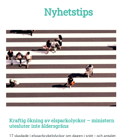
Nyhetstips
Kraftig ökning av elsparkolyckor – ministern
utesluter inte åldersgräns
17 skadade i elsparkcykelolyckor om dagen i snitt – och antalet