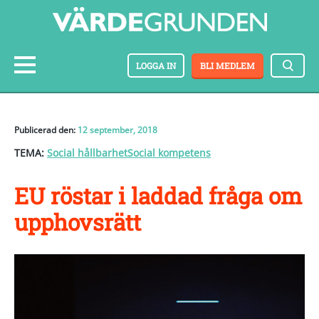
LOGGA IN
BLI MEDLEM
Publicerad den:
12 september, 2018
TEMA:
Social hållbarhet
Social kompetens
EU röstar i laddad fråga om
upphovsrätt