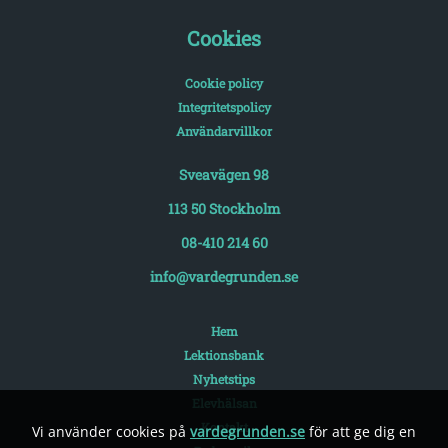
Cookies
Cookie policy
Integritetspolicy
Användarvillkor
Sveavägen 98
113 50 Stockholm
08-410 214 60
info@vardegrunden.se
Hem
Lektionsbank
Nyhetstips
Elevhälsan
Kontakt
Vi använder cookies på
vardegrunden.se
för att ge dig en