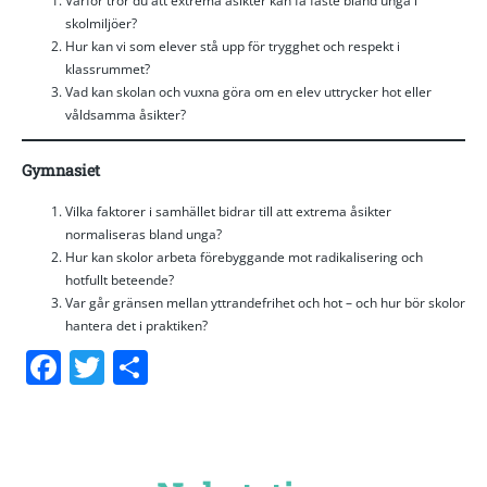
Varför tror du att extrema åsikter kan få fäste bland unga i
skolmiljöer?
Hur kan vi som elever stå upp för trygghet och respekt i
klassrummet?
Vad kan skolan och vuxna göra om en elev uttrycker hot eller
våldsamma åsikter?
Gymnasiet
Vilka faktorer i samhället bidrar till att extrema åsikter
normaliseras bland unga?
Hur kan skolor arbeta förebyggande mot radikalisering och
hotfullt beteende?
Var går gränsen mellan yttrandefrihet och hot – och hur bör skolor
hantera det i praktiken?
Facebook
Twitter
Dela