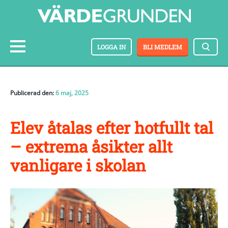
LOGGA IN
BLI MEDLEM
Publicerad den:
6 maj, 2025
Elev åtalas efter hotfullt tal
– extrema åsikter allt
vanligare i skolan