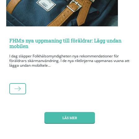
FHM:s nya uppmaning till föräldrar: Lägg undan
mobilen
I dag släpper Folkhälsomyndigheten nya rekommendationer för
föräldrars skärmanvändning. I de nya riktlinjerna uppmanas vuxna att
lägga undan mobiltele...
LÄS MER
LÄS MER