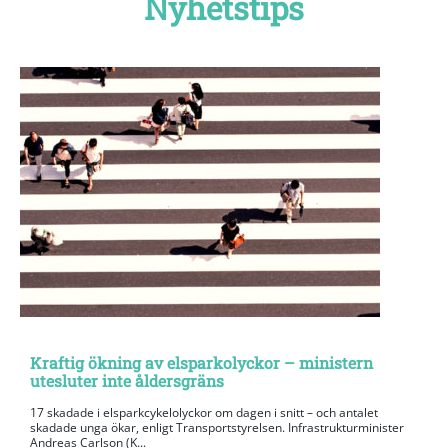
Nyhetstips
Kraftig ökning av elsparkolyckor – ministern
utesluter inte åldersgräns
17 skadade i elsparkcykelolyckor om dagen i snitt – och antalet
skadade unga ökar, enligt Transportstyrelsen. Infrastrukturminister
Andreas Carlson (K...