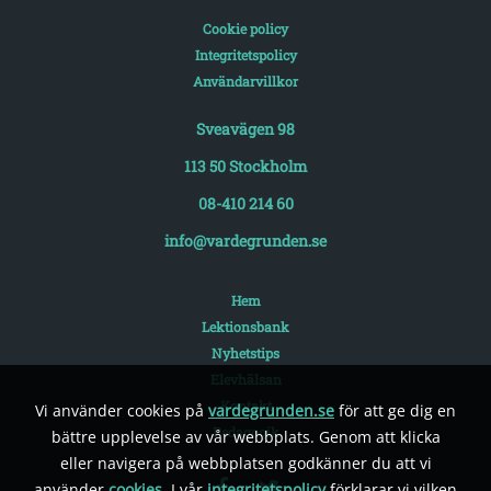
Cookie policy
Integritetspolicy
Användarvillkor
Sveavägen 98
113 50 Stockholm
08-410 214 60
info@vardegrunden.se
Hem
Lektionsbank
Nyhetstips
Elevhälsan
Kontakt
Vi använder cookies på
vardegrunden.se
för att ge dig en
Pedagogik
bättre upplevelse av vår webbplats. Genom att klicka
eller navigera på webbplatsen godkänner du att vi
använder
cookies
. I vår
integritetspolicy
förklarar vi vilken