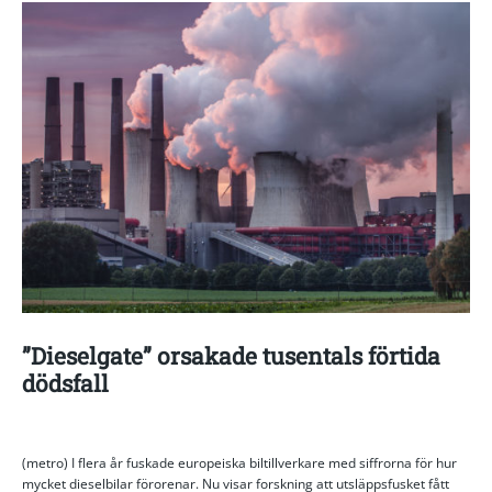
”Dieselgate” orsakade tusentals förtida
dödsfall
(metro) I flera år fuskade europeiska biltillverkare med siffrorna för hur
mycket dieselbilar förorenar. Nu visar forskning att utsläppsfusket fått