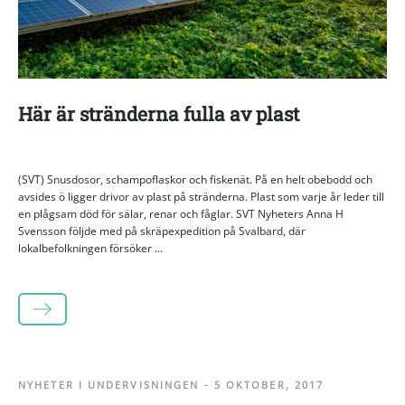
Här är stränderna fulla av plast
(SVT) Snusdosor, schampoflaskor och fiskenät. På en helt obebodd och
avsides ö ligger drivor av plast på stränderna. Plast som varje år leder till
en plågsam död för sälar, renar och fåglar. SVT Nyheters Anna H
Svensson följde med på skräpexpedition på Svalbard, där
lokalbefolkningen försöker ...
LÄS MER
NYHETER I UNDERVISNINGEN
-
5 OKTOBER, 2017