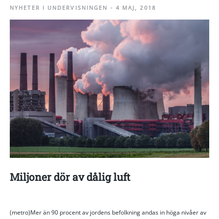
NYHETER I UNDERVISNINGEN
-
4 MAJ, 2018
Miljoner dör av dålig luft
(metro)Mer än 90 procent av jordens befolkning andas in höga nivåer av