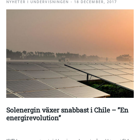
NYHETER I UNDERVISNINGEN
-
18 DECEMBER, 2017
Solenergin växer snabbast i Chile – ”En
energirevolution”