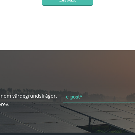
 inom värdegrundsfrågor.
e-post
*
brev.