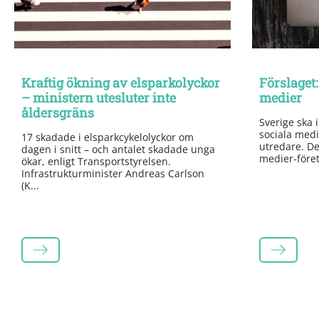
Kraftig ökning av elsparkolyckor
Förslaget:
– ministern utesluter inte
medier
åldersgräns
Sverige ska 
sociala medi
17 skadade i elsparkcykelolyckor om
utredare. Det
dagen i snitt – och antalet skadade unga
medier-företa
ökar, enligt Transportstyrelsen.
Infrastrukturminister Andreas Carlson
(K...
LÄS MER
LÄS MER