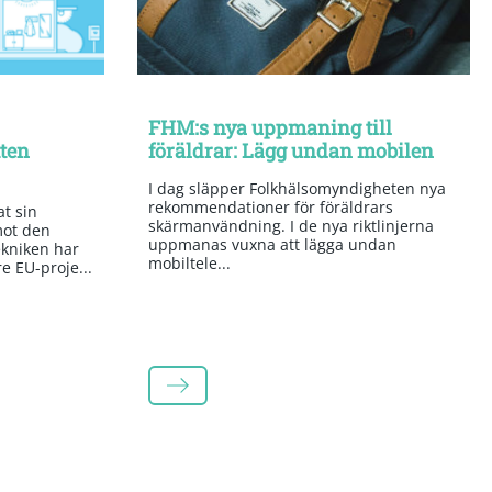
FHM:s nya uppmaning till
tten
föräldrar: Lägg undan mobilen
I dag släpper Folkhälsomyndigheten nya
rekommendationer för föräldrars
t sin
skärmanvändning. I de nya riktlinjerna
mot den
uppmanas vuxna att lägga undan
kniken har
mobiltele...
re EU-proje...
LÄS MER