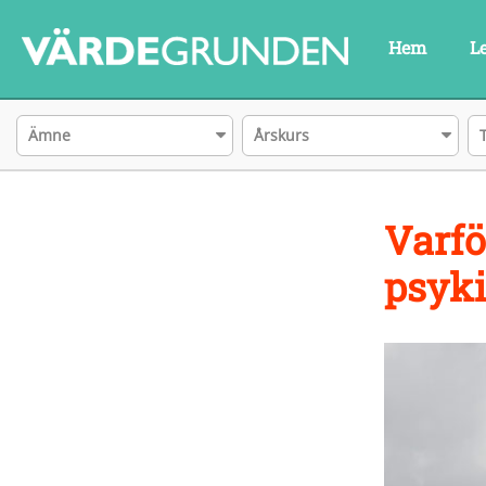
Hem
L
Ämne
Årskurs
Varfö
psyki