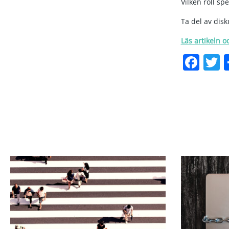
Vilken roll s
Ta del av dis
Läs artikeln o
Fac
T