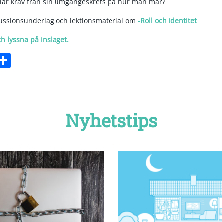
pelar krav från sin umgängeskrets på hur man mår?
kussionsunderlag och lektionsmaterial om
-Roll och identitet
ch lyssna på inslaget.
ebook
witter
Dela
Nyhetstips