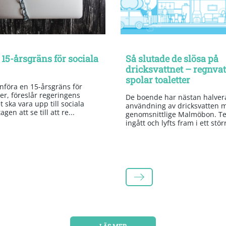
 15-årsgräns för sociala
Så slutade de slösa på
dricksvattnet – regnva
spolar toaletter
införa en 15-årsgräns för
er, föreslår regeringens
De boende har nästan halvera
 ska vara upp till sociala
användning av dricksvatten 
gen att se till att re...
genomsnittlige Malmöbon. Te
ingått och lyfts fram i ett stör
LÄS MER
LÄS MER