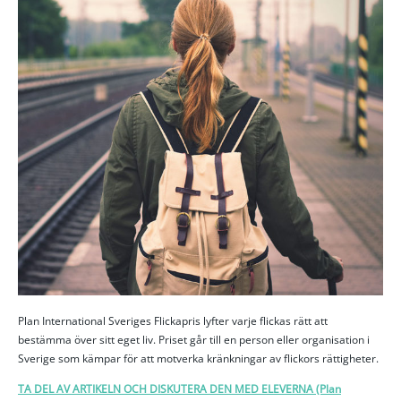
Plan International Sveriges Flickapris lyfter varje flickas rätt att
bestämma över sitt eget liv. Priset går till en person eller organisation i
Sverige som kämpar för att motverka kränkningar av flickors rättigheter.
TA DEL AV ARTIKELN OCH DISKUTERA DEN MED ELEVERNA (Plan