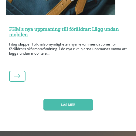
FHM:s nya uppmaning till föräldrar: Lägg undan
mobilen
I dag släpper Folkhälsomyndigheten nya rekommendationer för
föräldrars skärmanvändning. I de nya riktlinjerna uppmanas vuxna att
lägga undan mobiltele...
LÄS MER
LÄS MER