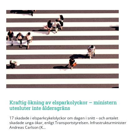
Kraftig ökning av elsparkolyckor – ministern
utesluter inte åldersgräns
17 skadade i elsparkcykelolyckor om dagen i snitt – och antalet
skadade unga ökar, enligt Transportstyrelsen. Infrastrukturminister
Andreas Carlson (K...