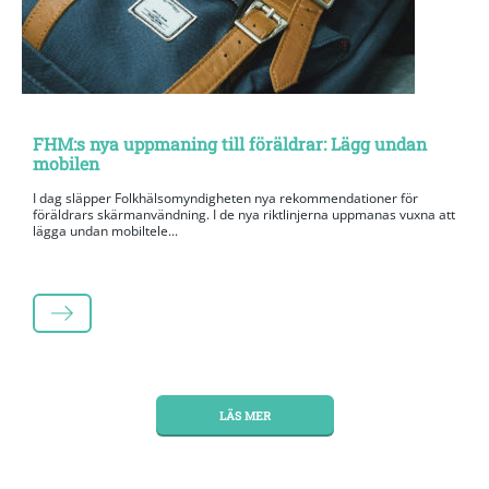
FHM:s nya uppmaning till föräldrar: Lägg undan
mobilen
I dag släpper Folkhälsomyndigheten nya rekommendationer för
föräldrars skärmanvändning. I de nya riktlinjerna uppmanas vuxna att
lägga undan mobiltele...
LÄS MER
LÄS MER