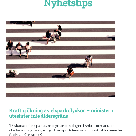
Nyhetstips
Kraftig ökning av elsparkolyckor – ministern
utesluter inte åldersgräns
17 skadade i elsparkcykelolyckor om dagen i snitt – och antalet
skadade unga ökar, enligt Transportstyrelsen. Infrastrukturminister
Andreas Carlson (K...