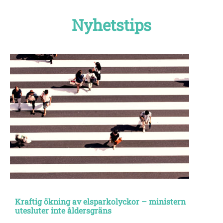
Nyhetstips
Kraftig ökning av elsparkolyckor – ministern
utesluter inte åldersgräns