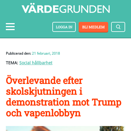
LOGGA IN
BLI MEDLEM
Publicerad den:
21 februari, 2018
TEMA:
Social hållbarhet
Överlevande efter
skolskjutningen i
demonstration mot Trump
och vapenlobbyn