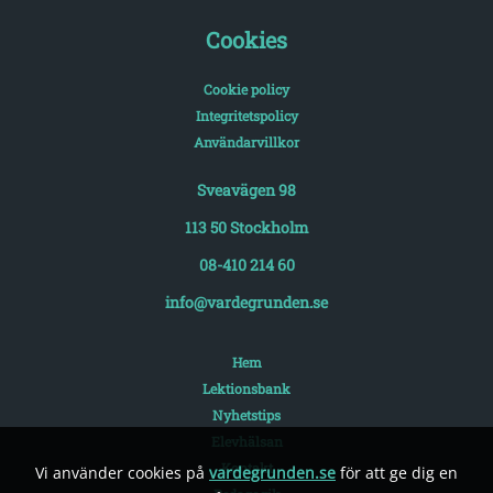
Cookies
Cookie policy
Integritetspolicy
Användarvillkor
Sveavägen 98
113 50 Stockholm
08-410 214 60
info@vardegrunden.se
Hem
Lektionsbank
Nyhetstips
Elevhälsan
Kontakt
Vi använder cookies på
vardegrunden.se
för att ge dig en