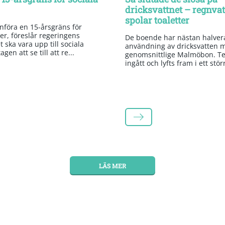
dricksvattnet – regnva
spolar toaletter
införa en 15-årsgräns för
er, föreslår regeringens
De boende har nästan halvera
 ska vara upp till sociala
användning av dricksvatten 
gen att se till att re...
genomsnittlige Malmöbon. Te
ingått och lyfts fram i ett stör
LÄS MER
LÄS MER