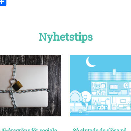
ebook
witter
Dela
Nyhetstips
 15-årsgräns för sociala
Så slutade de slösa på