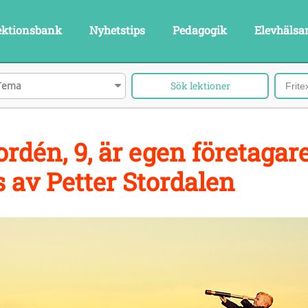
ektionsbank
Nyhetstips
Pedagogik
Elevhälsa
Tema
rdén, 9, är egen företagar
s av Petter Stordalen