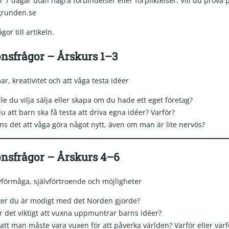
der 7 dagar utan några förbindelser eller förpliktelser. Vill du prova
runden.se
or till artikeln.
nsfrågor – Årskurs 1–3
r, kreativitet och att våga testa idéer
le du vilja sälja eller skapa om du hade ett eget företag?
u att barn ska få testa att driva egna idéer? Varför?
s det att våga göra något nytt, även om man är lite nervös?
onsfrågor – Årskurs 4–6
tivförmåga, självförtroende och möjligheter
ker du är modigt med det Norden gjorde?
r det viktigt att vuxna uppmuntrar barns idéer?
att man måste vara vuxen för att påverka världen? Varför eller varf