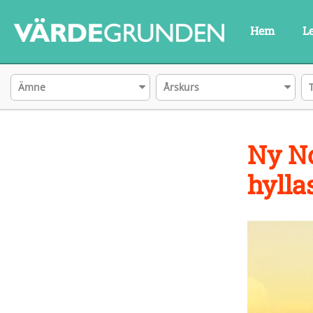
Hem
L
Ämne
Årskurs
Ny No
hylla