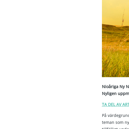
Nioåriga Ny N
Nyligen uppm
TA DEL AV AR
På värdegrund
teman som nyh