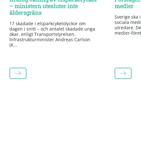
– ministern utesluter inte
medier
åldersgräns
Sverige ska 
sociala medi
17 skadade i elsparkcykelolyckor om
utredare. Det
dagen i snitt – och antalet skadade unga
medier-företa
ökar, enligt Transportstyrelsen.
Infrastrukturminister Andreas Carlson
(K...
LÄS MER
LÄS MER