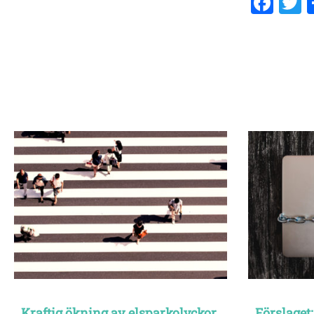
Fac
T
Kraftig ökning av elsparkolyckor
Förslaget: