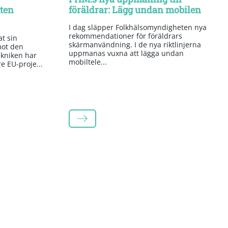
tten
föräldrar: Lägg undan mobilen
I dag släpper Folkhälsomyndigheten nya
rekommendationer för föräldrars
t sin
skärmanvändning. I de nya riktlinjerna
mot den
uppmanas vuxna att lägga undan
kniken har
mobiltele...
re EU-proje...
LÄS MER