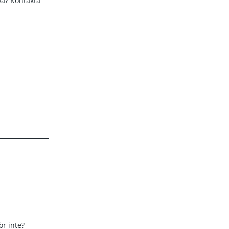
 på? Kontakta
ör inte?