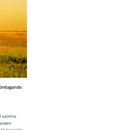
företagande.
ll samma
banken