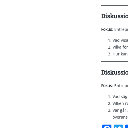
Diskussi
Fokus
: Entrep
Vad vis
Vilka fö
Hur kan 
Diskussi
Fokus
: Entre
Vad säg
Vilken r
Var går 
överans