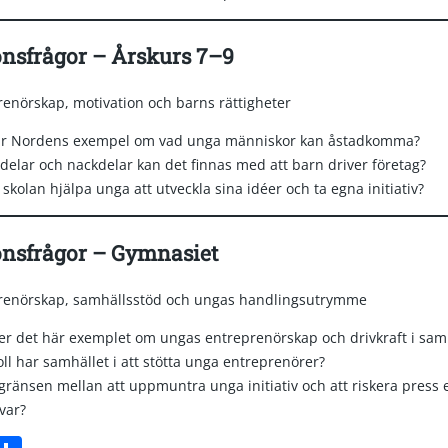
onsfrågor – Årskurs 7–9
renörskap, motivation och barns rättigheter
ar Nordens exempel om vad unga människor kan åstadkomma?
rdelar och nackdelar kan det finnas med att barn driver företag?
skolan hjälpa unga att utveckla sina idéer och ta egna initiativ?
onsfrågor – Gymnasiet
prenörskap, samhällsstöd och ungas handlingsutrymme
er det här exemplet om ungas entreprenörskap och drivkraft i sam
oll har samhället i att stötta unga entreprenörer?
gränsen mellan att uppmuntra unga initiativ och att riskera press e
var?