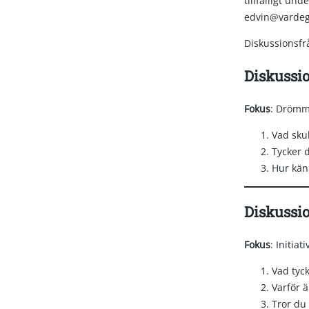
tillfälligt un
edvin@vardeg
Diskussionsfråg
Diskussio
Fokus
: Drömma
Vad skul
Tycker d
Hur känn
Diskussi
Fokus
: Initia
Vad tyc
Varför ä
Tror du 