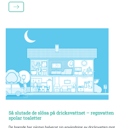
LÄS MER
Så slutade de slösa på dricksvattnet – regnvatten
spolar toaletter
De boende har nästan halverat sin användning av dricksvatten mot