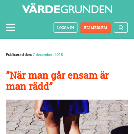
LOGGA IN
BLI MEDLEM
Publicerad den:
7 december, 2018
”När man går ensam är
man rädd”