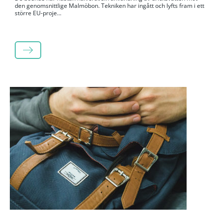
den genomsnittlige Malmöbon. Tekniken har ingått och lyfts fram i ett
större EU-proje...
LÄS MER