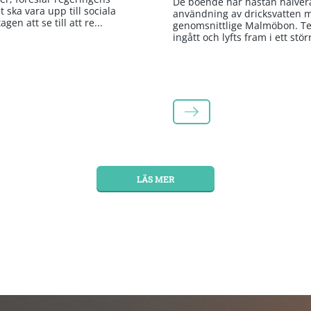
De boende har nästan halvera
 ska vara upp till sociala
användning av dricksvatten 
gen att se till att re...
genomsnittlige Malmöbon. Te
ingått och lyfts fram i ett stör
LÄS MER
LÄS MER