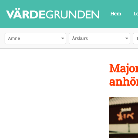
Hem
L
Ämne
Årskurs
Major
anhör