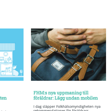
FHM:s nya uppmaning till
tten
föräldrar: Lägg undan mobilen
I dag släpper Folkhälsomyndigheten nya
rekommendationer för föräldrars