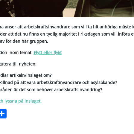
na anser att arbetskraftsinvandrare som vill ta hit anhöriga måste 
er att det nu finns en tydlig majoritet i riksdagen som vill införa e
rav för den här gruppen.
ktion inom temat
:
Flytt eller flykt
kutera till nyheten
:
dlar artikeln/inslaget om?
killnad på att vara arbetskraftinvandrare och asylsökande?
mråden är det som behöver arbetskraftsinvandring?
ch lyssna på inslaget.
ebook
witter
Dela