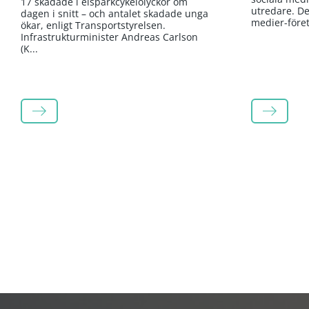
17 skadade i elsparkcykelolyckor om
utredare. Det
dagen i snitt – och antalet skadade unga
medier-företa
ökar, enligt Transportstyrelsen.
Infrastrukturminister Andreas Carlson
(K...
LÄS MER
LÄS MER