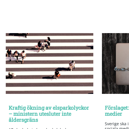
Kraftig ökning av elsparkolyckor
Förslaget:
– ministern utesluter inte
medier
åldersgräns
Sverige ska 
sociala medi