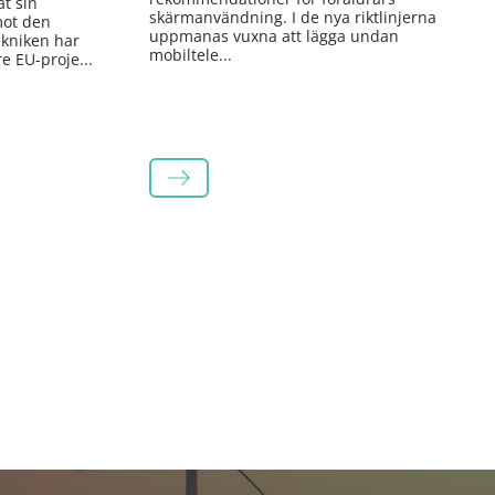
t sin
skärmanvändning. I de nya riktlinjerna
mot den
uppmanas vuxna att lägga undan
kniken har
mobiltele...
re EU-proje...
LÄS MER