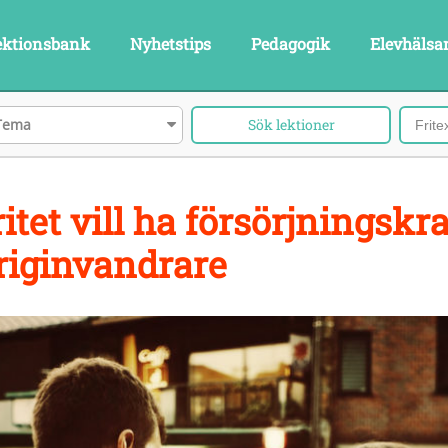
ektionsbank
Nyhetstips
Pedagogik
Elevhälsa
Tema
itet vill ha försörjningskra
iginvandrare