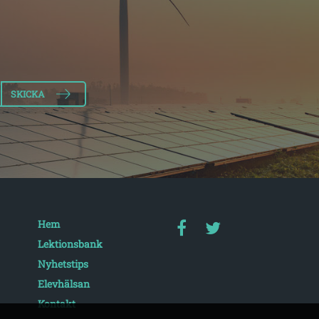
Hem
Lektionsbank
Nyhetstips
Elevhälsan
Kontakt