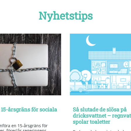
Nyhetstips
 15-årsgräns för sociala
Så slutade de slösa på
dricksvattnet – regnva
spolar toaletter
införa en 15-årsgräns för
er, föreslår regeringens