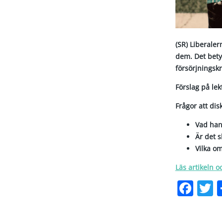
(SR) Liberaler
dem. Det betyd
försörjningsk
Förslag på le
Frågor att dis
Vad han
Är det s
Vilka o
Läs artikeln o
Fac
T