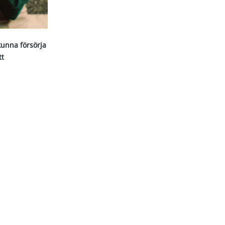
kunna försörja
tt