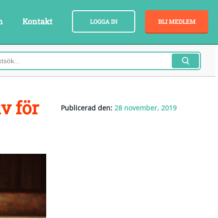
n
Kontakt
LOGGA IN
BLI MEDLEM
v för
Publicerad den:
28 november, 2019