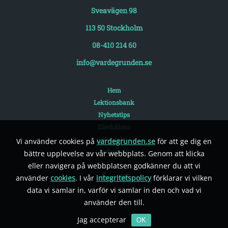
Sveavägen 98
113 50 Stockholm
08-410 214 60
info@vardegrunden.se
Hem
Lektionsbank
Nyhetstips
Elevhälsan
Kontakt
Vi använder cookies på
vardegrunden.se
för att ge dig en
Pedagogik
bättre upplevelse av vår webbplats. Genom att klicka
eller navigera på webbplatsen godkänner du att vi
använder
cookies
. I vår
integritetspolicy
förklarar vi vilken
data vi samlar in, varför vi samlar in den och vad vi
använder den till.
Jag accepterar
OK