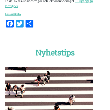
Ta del av diskussionsfrågor och lektionsunderlaget
– Tillgängliga
lärmiljöer
Läs artikeln.
Facebook
Twitter
Dela
Nyhetstips