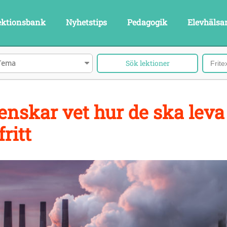
ektionsbank
Nyhetstips
Pedagogik
Elevhälsa
Tema
enskar vet hur de ska leva
fritt