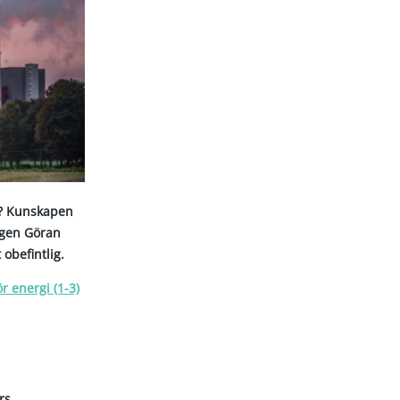
g? Kunskapen
ogen Göran
obefintlig.
r energi (1-3)
rs