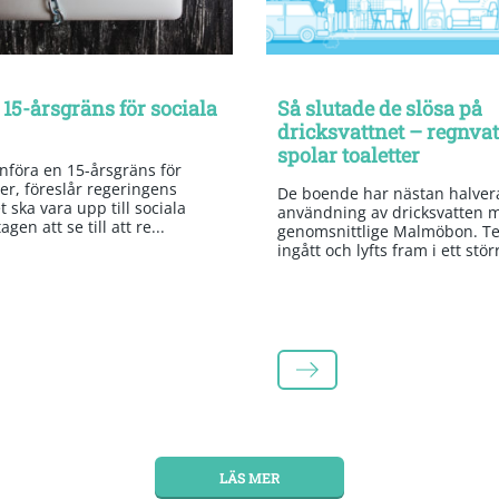
 15-årsgräns för sociala
Så slutade de slösa på
dricksvattnet – regnva
spolar toaletter
införa en 15-årsgräns för
er, föreslår regeringens
De boende har nästan halvera
 ska vara upp till sociala
användning av dricksvatten 
gen att se till att re...
genomsnittlige Malmöbon. Te
ingått och lyfts fram i ett stör
LÄS MER
LÄS MER