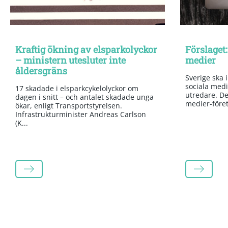
Kraftig ökning av elsparkolyckor
Förslaget:
– ministern utesluter inte
medier
åldersgräns
Sverige ska 
sociala medi
17 skadade i elsparkcykelolyckor om
utredare. Det
dagen i snitt – och antalet skadade unga
medier-företa
ökar, enligt Transportstyrelsen.
Infrastrukturminister Andreas Carlson
(K...
LÄS MER
LÄS MER