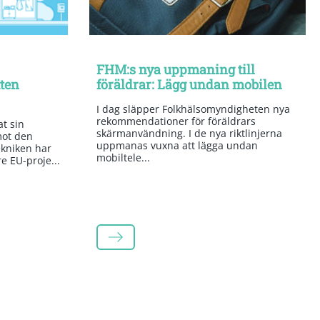
FHM:s nya uppmaning till
tten
föräldrar: Lägg undan mobilen
I dag släpper Folkhälsomyndigheten nya
rekommendationer för föräldrars
t sin
skärmanvändning. I de nya riktlinjerna
mot den
uppmanas vuxna att lägga undan
kniken har
mobiltele...
re EU-proje...
LÄS MER