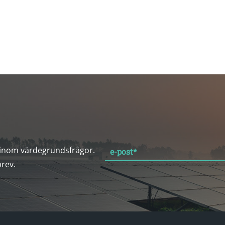
 inom värdegrundsfrågor.
e-post
*
brev.