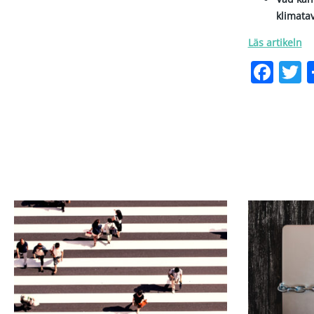
klimatav
Läs artikeln
Fac
T