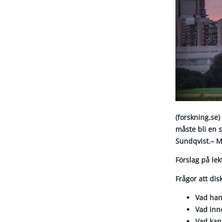
(forskning.se
måste bli en 
Sundqvist.– Me
Förslag på le
Frågor att dis
Vad han
Vad inne
Vad kan 