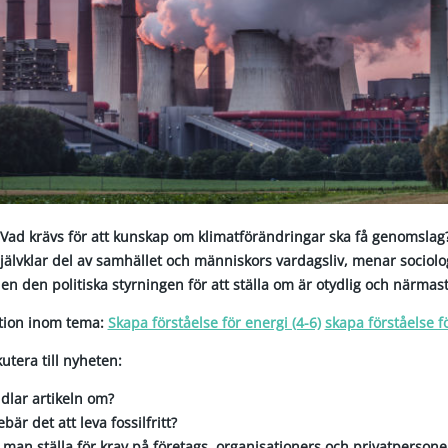
) Vad krävs för att kunskap om klimatförändringar ska få genomsla
självklar del av samhället och människors vardagsliv, menar sociol
n den politiska styrningen för att ställa om är otydlig och närmast 
ktion inom tema:
Skapa förståelse för energi (4-6)
skapa förståelse fö
kutera till nyheten:
dlar artikeln om?
bär det att leva fossilfritt?
man ställa för krav på företags, organisationers och privatpersone