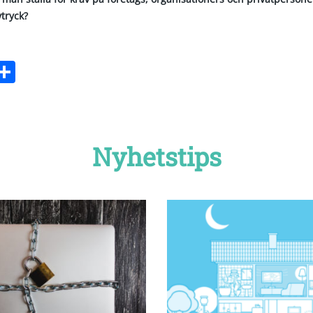
tryck?
ebook
witter
Dela
Nyhetstips