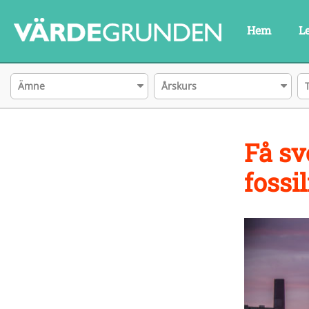
Hem
L
Ämne
Årskurs
Få sv
fossil