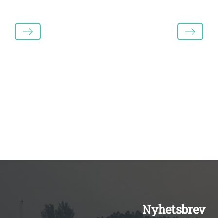
LÄS MER
LÄS MER
Nyhetsbrev