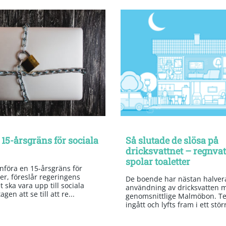
 15-årsgräns för sociala
Så slutade de slösa på
dricksvattnet – regnva
spolar toaletter
införa en 15-årsgräns för
er, föreslår regeringens
De boende har nästan halvera
 ska vara upp till sociala
användning av dricksvatten 
gen att se till att re...
genomsnittlige Malmöbon. Te
ingått och lyfts fram i ett stör