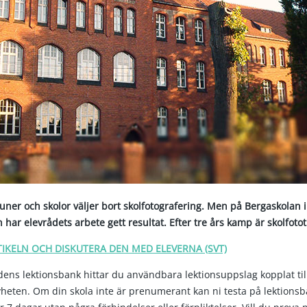
uner och skolor väljer bort skolfotografering. Men på Bergaskolan i
ar elevrådets arbete gett resultat. Efter tre års kamp är skolfotot 
TIKELN OCH DISKUTERA DEN MED ELEVERNA (SVT)
ens lektionsbank hittar du användbara lektionsuppslag kopplat ti
eten. Om din skola inte är prenumerant kan ni testa på lektions