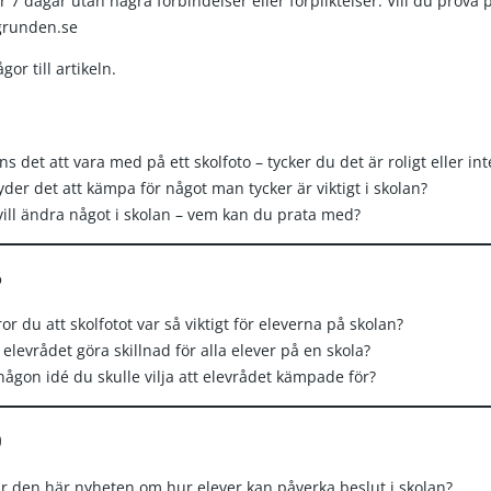
der 7 dagar utan några förbindelser eller förpliktelser. Vill du prova
runden.se
or till artikeln.
s det att vara med på ett skolfoto – tycker du det är roligt eller int
der det att kämpa för något man tycker är viktigt i skolan?
ill ändra något i skolan – vem kan du prata med?
6
ror du att skolfotot var så viktigt för eleverna på skolan?
elevrådet göra skillnad för alla elever på en skola?
ågon idé du skulle vilja att elevrådet kämpade för?
9
ar den här nyheten om hur elever kan påverka beslut i skolan?