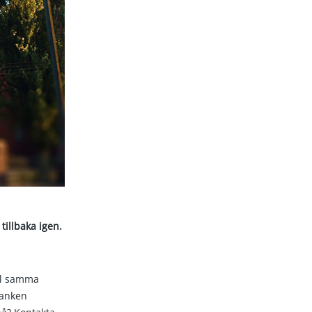
tillbaka igen.
ll samma
banken