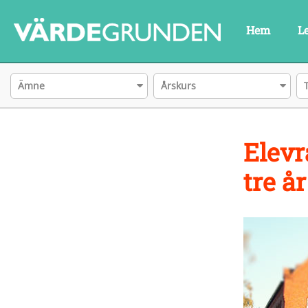
Hem
L
Ämne
Årskurs
Elevr
tre å