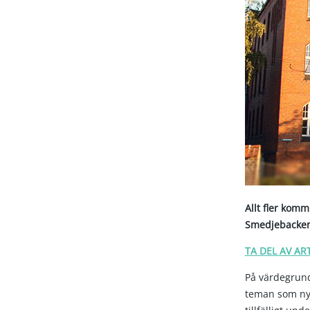
Allt fler komm
Smedjebacken h
TA DEL AV AR
På värdegrund
teman som nyh