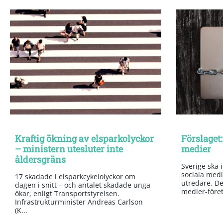
Kraftig ökning av elsparkolyckor
Förslaget:
– ministern utesluter inte
medier
åldersgräns
Sverige ska 
sociala medi
17 skadade i elsparkcykelolyckor om
utredare. Det
dagen i snitt – och antalet skadade unga
medier-företa
ökar, enligt Transportstyrelsen.
Infrastrukturminister Andreas Carlson
(K...