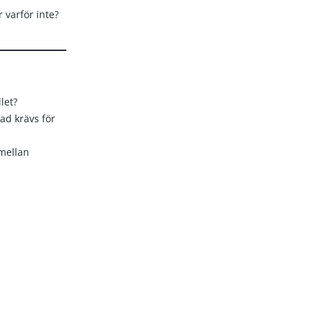
r varför inte?
let?
ad krävs för
 mellan