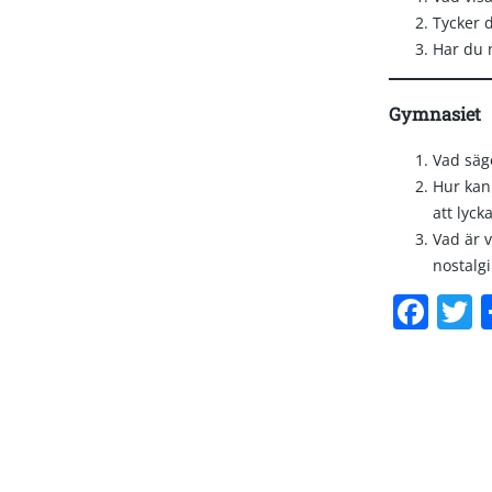
Tycker d
Har du n
Gymnasiet
Vad säge
Hur kan 
att lyck
Vad är v
nostalg
Fac
T