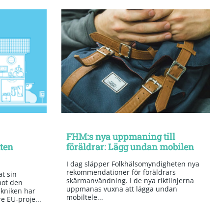
FHM:s nya uppmaning till
tten
föräldrar: Lägg undan mobilen
I dag släpper Folkhälsomyndigheten nya
rekommendationer för föräldrars
t sin
skärmanvändning. I de nya riktlinjerna
mot den
uppmanas vuxna att lägga undan
kniken har
mobiltele...
re EU-proje...