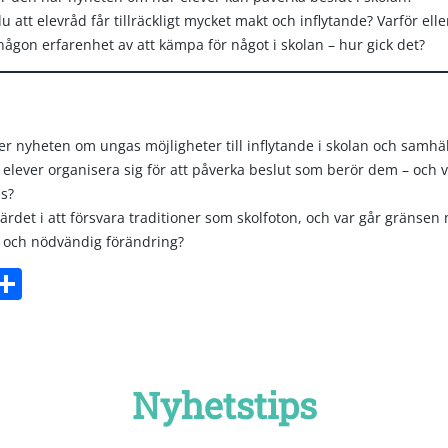
u att elevråd får tillräckligt mycket makt och inflytande? Varför elle
ågon erfarenhet av att kämpa för något i skolan – hur gick det?
r nyheten om ungas möjligheter till inflytande i skolan och samhäl
elever organisera sig för att påverka beslut som berör dem – och v
as?
ärdet i att försvara traditioner som skolfoton, och var går gränsen
i och nödvändig förändring?
ebook
witter
Dela
Nyhetstips