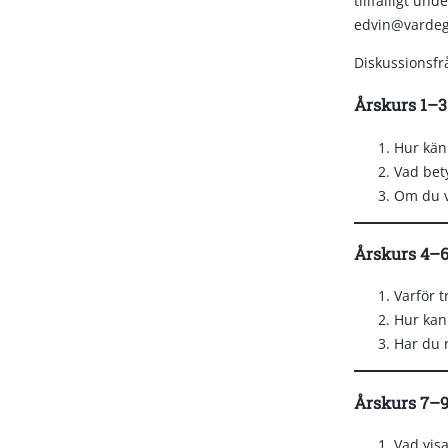
tillfälligt un
edvin@vardeg
Diskussionsfråg
Årskurs 1–3
Hur känn
Vad bety
Om du v
Årskurs 4–
Varför t
Hur kan 
Har du n
Årskurs 7–
Vad vis