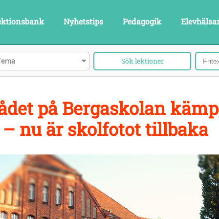
ektionsbank
Nyhetstips
Pedagogik
Elevhälsa
Tema
ådet på Bergaskolan kämp
r – nu är skolfotot tillbaka