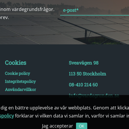
 inom värdegrundsfrågor.
e-post
*
brev.
Cookies
Sveavägen 98
Cookie policy
113 50 Stockholm
Integritetspolicy
08-410 214 60
Användarvillkor
info@vardegrunden.se
e dig en bättre upplevelse av vår webbplats. Genom att klick
spolicy
förklarar vi vilken data vi samlar in, varför vi samlar 
Jag accepterar
OK