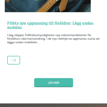
FHM:s nya uppmaning till föräldrar: Lägg undan
mobilen
I dag släpper Folkhälsomyndigheten nya rekommendationer för
föräldrars skärmanvändning. I de nya riktlinjerna uppmanas vuxna att
lägga undan mobiltele...
LÄS MER
LÄS MER