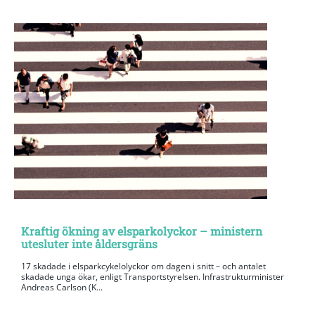
Kraftig ökning av elsparkolyckor – ministern
utesluter inte åldersgräns
17 skadade i elsparkcykelolyckor om dagen i snitt – och antalet
skadade unga ökar, enligt Transportstyrelsen. Infrastrukturminister
Andreas Carlson (K...