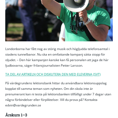
Londonborna har fått nog av störig musik och högljudda telefonsamtal i
stadens tunnelbanor. Nu ska en omfattande kampanj sätta stopp för
oljudet. – Den här kampanjen kanske kan få personalen att jaga de här
ljudbovarna, säger frilansjournalisten Petter Larsson.
TA DEL AV ARTIKELN OCH DISKUTERA DEN MED ELEVERNA (SVT)
På värdegrundens lektionsbank hittar du användbara lektionsuppslag
kopplat till samma teman som nyheten. Om din skola inte är
prenumerant kan ni testa på lektionsbanken tillfälligt under 7 dagar utan
några förbindelser eller förpliktelser. Vill du prova på? Kontakta
edvin@vardegrunden.se
Årskurs 1–3