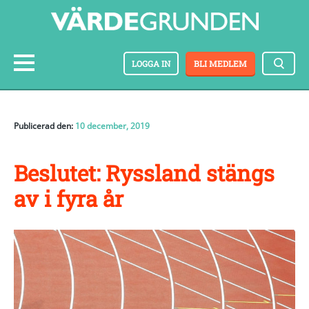
LOGGA IN
BLI MEDLEM
Publicerad den:
10 december, 2019
Beslutet: Ryssland stängs
av i fyra år