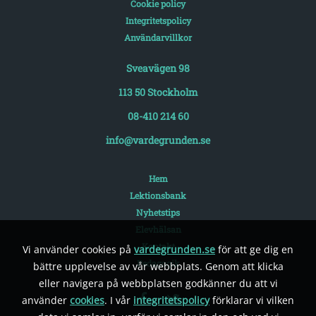
Cookie policy
Integritetspolicy
Användarvillkor
Sveavägen 98
113 50 Stockholm
08-410 214 60
info@vardegrunden.se
Hem
Lektionsbank
Nyhetstips
Elevhälsan
Kontakt
Vi använder cookies på
vardegrunden.se
för att ge dig en
Pedagogik
bättre upplevelse av vår webbplats. Genom att klicka
eller navigera på webbplatsen godkänner du att vi
använder
cookies
. I vår
integritetspolicy
förklarar vi vilken