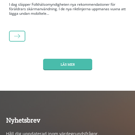
I dag släpper Folkhälsomyndigheten nya rekommendationer för
föräldrars skärmanvändning. I de nya riktlinjerna uppmanas vuxna att
lägga undan mobiltele...
LÄS MER
LÄS MER
Nyhetsbrev
Håll dig uppdaterad inom värdegrundsfrågor.